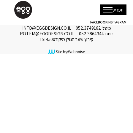
תפריט
FACEBOOK
INSTAGRAM
עמוד בית
052.3749162
INFO@EGGDESIGN.CO.IL
מיטל
ROTEM@EGGDESIGN.CO.IL
052.3864344
רותם
אודות
קיבוץ שער הגולן מיקוד
1514500
פרויקטים
צור קשר
Site by:
Webnoise