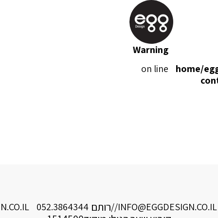
Warning
on line
/home/egg
con
רותם
.CO.IL
052.3864344
//
INFO@EGGDESIGN.CO.IL